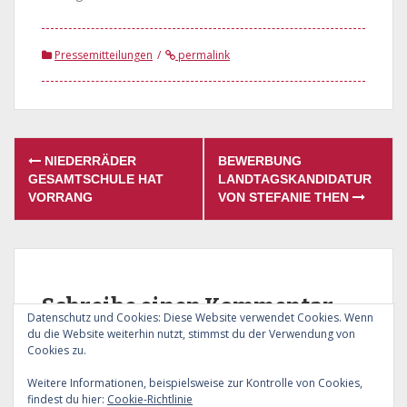
Pressemitteilungen
permalink
Post
NIEDERRÄDER
BEWERBUNG
navigation
GESAMTSCHULE HAT
LANDTAGSKANDIDATUR
VORRANG
VON STEFANIE THEN
Schreibe einen Kommentar
Datenschutz und Cookies: Diese Website verwendet Cookies. Wenn
du die Website weiterhin nutzt, stimmst du der Verwendung von
Du musst
angemeldet
sein, um einen Kommentar
Cookies zu.
abzugeben.
Weitere Informationen, beispielsweise zur Kontrolle von Cookies,
findest du hier:
Cookie-Richtlinie