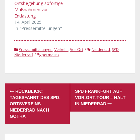
Ortsbegehung sofortige
Maßnahmen zur
Entlastung
14. April 2025
In "Pressemitteilungen"
Pressemitteilungen
,
Verkehr
,
Vor Ort
Niederrad
,
SPD
Niederrad
permalink
Post
RÜCKBLICK:
SPD FRANKFURT AUF
navigation
TAGESFAHRT DES SPD-
VOR-ORT-TOUR – HALT
ORTSVEREINS
IN NIEDERRAD
NIEDERRAD NACH
GOTHA