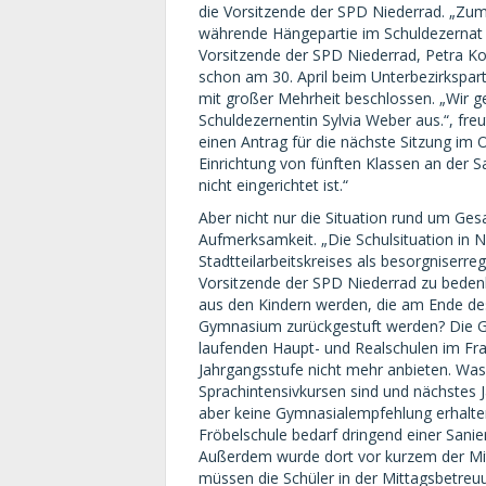
die Vorsitzende der SPD Niederrad. „Zum
währende Hängepartie im Schuldezernat be
Vorsitzende der SPD Niederrad, Petra Ko
schon am 30. April beim Unterbezirkspar
mit großer Mehrheit beschlossen. „Wir 
Schuldezernentin Sylvia Weber aus.“, fr
einen Antrag für die nächste Sitzung im O
Einrichtung von fünften Klassen an der 
nicht eingerichtet ist.“
Aber nicht nur die Situation rund um G
Aufmerksamkeit. „Die Schulsituation in N
Stadtteilarbeitskreises als besorgniserreg
Vorsitzende der SPD Niederrad zu bedenke
aus den Kindern werden, die am Ende d
Gymnasium zurückgestuft werden? Die Ges
laufenden Haupt- und Realschulen im Fra
Jahrgangsstufe nicht mehr anbieten. Was 
Sprachintensivkursen sind und nächstes J
aber keine Gymnasialempfehlung erhalten
Fröbelschule bedarf dringend einer Sanie
Außerdem wurde dort vor kurzem der Mi
müssen die Schüler in der Mittagsbetre