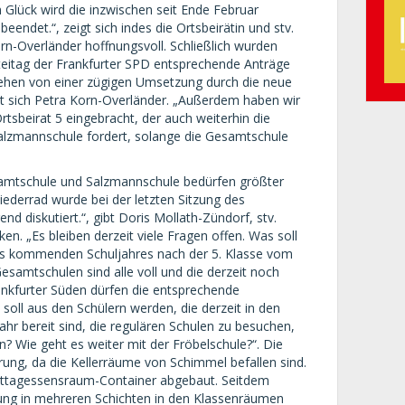
 Glück wird die inzwischen seit Ende Februar
endet.“, zeigt sich indes die Ortsbeirätin und stv.
rn-Overländer hoffnungsvoll. Schließlich wurden
teitag der Frankfurter SPD entsprechende Anträge
gehen von einer zügigen Umsetzung durch die neue
eut sich Petra Korn-Overländer. „Außerdem haben wir
rtsbeirat 5 eingebracht, der auch weiterhin die
Salzmannschule fordert, solange die Gesamtschule
esamtschule und Salzmannschule bedürfen größter
iederrad wurde bei der letzten Sitzung des
end diskutiert.“, gibt Doris Mollath-Zündorf, stv.
n. „Es bleiben derzeit viele Fragen offen. Was soll
es kommenden Schuljahres nach der 5. Klasse vom
amtschulen sind alle voll und die derzeit noch
nkfurter Süden dürfen die entsprechende
soll aus den Schülern werden, die derzeit in den
ahr bereit sind, die regulären Schulen zu besuchen,
? Wie geht es weiter mit der Fröbelschule?“. Die
rung, da die Kellerräume von Schimmel befallen sind.
ttagessensraum-Container abgebaut. Seitdem
uung in mehreren Schichten in den Klassenräumen