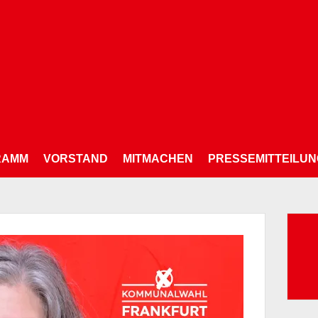
RAMM
VORSTAND
MITMACHEN
PRESSEMITTEILU
Su
nac