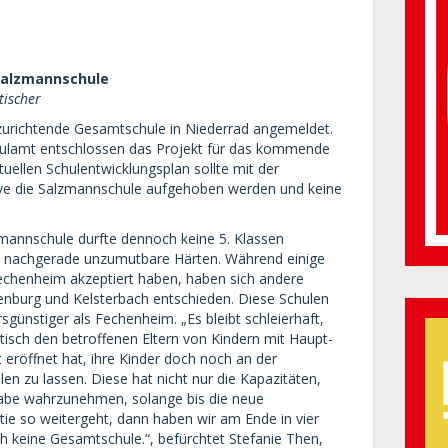
 Salzmannschule
tischer
nzurichtende Gesamtschule in Niederrad angemeldet.
Schulamt entschlossen das Projekt für das kommende
tuellen Schulentwicklungsplan sollte mit der
ive die Salzmannschule aufgehoben werden und keine
mannschule durfte dennoch keine 5. Klassen
as nachgerade unzumutbare Härten. Während einige
Fechenheim akzeptiert haben, haben sich andere
senburg und Kelsterbach entschieden. Diese Schulen
sgünstiger als Fechenheim. „Es bleibt schleierhaft,
isch den betroffenen Eltern von Kindern mit Haupt-
eröffnet hat, ihre Kinder doch noch an der
en zu lassen. Diese hat nicht nur die Kapazitäten,
gabe wahrzunehmen, solange bis die neue
ie so weitergeht, dann haben wir am Ende in vier
h keine Gesamtschule.“, befürchtet Stefanie Then,