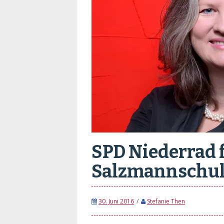
SPD Niederrad f
Salzmannschu
30. Juni 2016
Stefanie Then