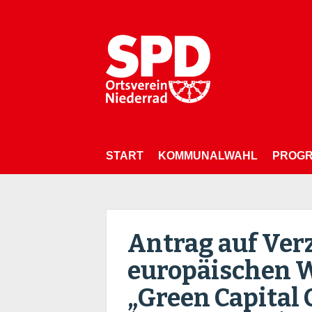
Skip
to
content
START
KOMMUNALWAHL
PROG
Antrag auf Ver
europäischen 
„Green Capital 