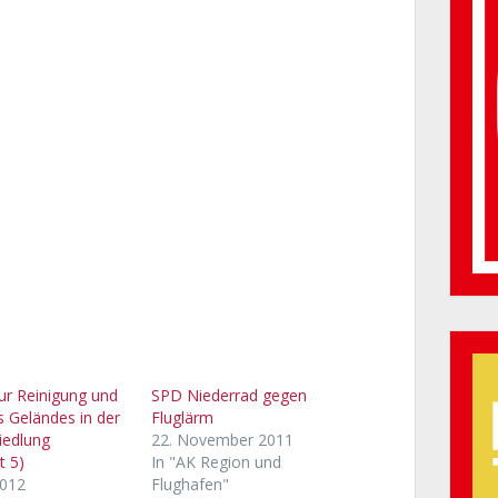
ur Reinigung und
SPD Niederrad gegen
s Geländes in der
Fluglärm
iedlung
22. November 2011
t 5)
In "AK Region und
2012
Flughafen"