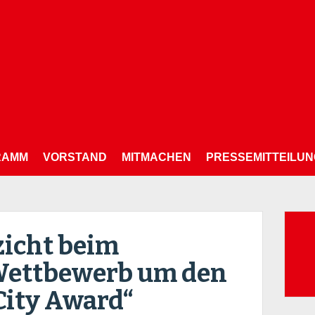
RAMM
VORSTAND
MITMACHEN
PRESSEMITTEILU
Su
zicht beim
nac
Wettbewerb um den
City Award“