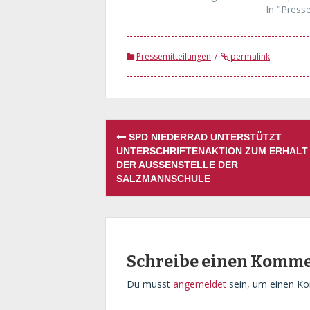
In "Press
Pressemitteilungen
permalink
Post
SPD NIEDERRAD UNTERSTÜTZT
navigation
UNTERSCHRIFTENAKTION ZUM ERHALT
DER AUSSENSTELLE DER S
ALZMANNSCHULE
Schreibe einen Komm
Du musst
angemeldet
sein, um einen K