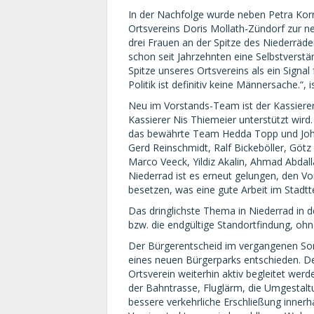
In der Nachfolge wurde neben Petra Korn
Ortsvereins Doris Mollath-Zündorf zur ne
drei Frauen an der Spitze des Niederräde
schon seit Jahrzehnten eine Selbstverstän
Spitze unseres Ortsvereins als ein Signal 
Politik ist definitiv keine Männersache.“,
Neu im Vorstands-Team ist der Kassierer
Kassierer Nis Thiemeier unterstützt wird.
das bewährte Team Hedda Topp und Johs
Gerd Reinschmidt, Ralf Bickeböller, Göt
Marco Veeck, Yildiz Akalin, Ahmad Abdal
Niederrad ist es erneut gelungen, den Vor
besetzen, was eine gute Arbeit im Stadtte
Das dringlichste Thema in Niederrad in 
bzw. die endgültige Standortfindung, oh
Der Bürgerentscheid im vergangenen S
eines neuen Bürgerparks entschieden. 
Ortsverein weiterhin aktiv begleitet wer
der Bahntrasse, Fluglärm, die Umgestaltu
bessere verkehrliche Erschließung innerh