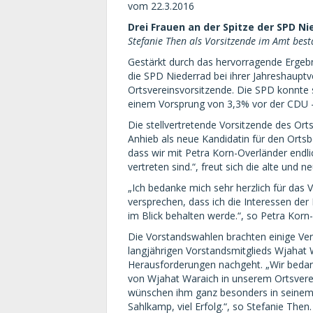
vom 22.3.2016
Drei Frauen an der Spitze der SPD Ni
Stefanie Then als Vorsitzende im Amt best
Gestärkt durch das hervorragende Ergeb
die SPD Niederrad bei ihrer Jahreshaupt
Ortsvereinsvorsitzende. Die SPD konnte
einem Vorsprung von 3,3% vor der CDU – 
Die stellvertretende Vorsitzende des Ort
Anhieb als neue Kandidatin für den Ortsbe
dass wir mit Petra Korn-Overländer endli
vertreten sind.“, freut sich die alte und
„Ich bedanke mich sehr herzlich für das 
versprechen, dass ich die Interessen der
im Blick behalten werde.“, so Petra Korn
Die Vorstandswahlen brachten einige Ve
langjährigen Vorstandsmitglieds Wjahat 
Herausforderungen nachgeht. „Wir bedan
von Wjahat Waraich in unserem Ortsvere
wünschen ihm ganz besonders in seinem 
Sahlkamp, viel Erfolg.“, so Stefanie Then.