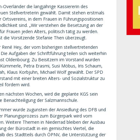
-Overländer die langjährige Kassiererin des
uen Stellvertreterin gewählt. Damit stehen erstmals
r Ortsvereins, in dem Frauen in Führungspositionen
dlichkeit sind. „Wir verstehen die Besetzung an der
für Frauen jeden Alters, politisch tätig zu werden.
 ist die Vorsitzende Stefanie Then überzeugt.
 René Hey, der vom bisherigen stellvertretenden
 Die Aufgaben der Schriftführung teilen sich weiterhin
t Oldenbourg. Zu Beisitzern im Vorstand wurden
z Kümmerle, Petra Erasmi, Susi Möbus, Iris Schaum,
lah, Klaus Korbjuhn, Michael Wolf gewählt. Der SPD
stand mit einer breiten Alters- und Sozialstruktur zu
il fördern wird.
den nächsten Wochen, wird die geplante KGS sein
ne Benachteiligung der Salzmannschule.
ommer wurde zugunsten der Ansiedlung des DFB und
Der Planungsprozess zum Bürgerpark wird vom
den. Weitere Themen in Niederrad bleiben der Ausbau
ng der Bürostadt in ein gemischtes Viertel, die
alb des Stadtteils durch ÖPNV, die Unterstützung der