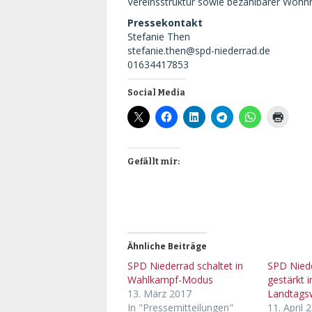
Vereinsstruktur sowie bezahlbarer Wohn
Pressekontakt
Stefanie Then
stefanie.then@spd-niederrad.de
01634417853
Social Media
Gefällt mir:
Ähnliche Beiträge
SPD Niederrad schaltet in
SPD Nied
Wahlkampf-Modus
gestärkt i
13. März 2017
Landtags
In "Pressemitteilungen"
11. April 