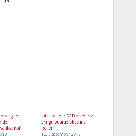
raum.
errad geht
Initiative der SPD Niederrad
n den
bringt Quartiersbus ins
wahlkampf
Rollen
2018
12. September 2016