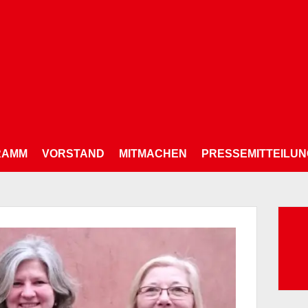
RAMM
VORSTAND
MITMACHEN
PRESSEMITTEILU
Su
nac