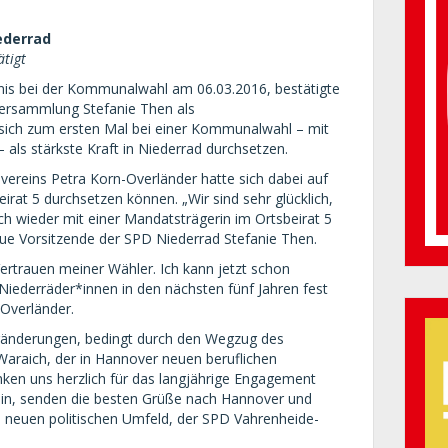
ederrad
ätigt
nis bei der Kommunalwahl am 06.03.2016, bestätigte
versammlung Stefanie Then als
 sich zum ersten Mal bei einer Kommunalwahl – mit
als stärkste Kraft in Niederrad durchsetzen.
svereins Petra Korn-Overländer hatte sich dabei auf
irat 5 durchsetzen können. „Wir sind sehr glücklich,
ch wieder mit einer Mandatsträgerin im Ortsbeirat 5
 neue Vorsitzende der SPD Niederrad Stefanie Then.
Vertrauen meiner Wähler. Ich kann jetzt schon
 Niederräder*innen in den nächsten fünf Jahren fest
-Overländer.
ränderungen, bedingt durch den Wegzug des
Waraich, der in Hannover neuen beruflichen
ken uns herzlich für das langjährige Engagement
in, senden die besten Grüße nach Hannover und
neuen politischen Umfeld, der SPD Vahrenheide-