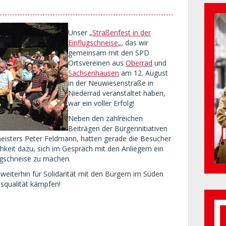
Unser „
Straßenfest in der
Einflugschneise
„, das wir
gemeinsam mit den SPD
Ortsvereinen aus
Oberrad
und
Sachsenhausen
am 12. August
in der Neuwiesenstraße in
Niederrad veranstaltet haben,
war ein voller Erfolg!
Neben den zahlreichen
Beiträgen der Bürgerinitiativen
isters Peter Feldmann, hatten gerade die Besucher
chkeit dazu, sich im Gespräch mit den Anliegern ein
lugschneise zu machen.
weiterhin für Solidarität mit den Bürgern im Süden
nsqualität kämpfen!