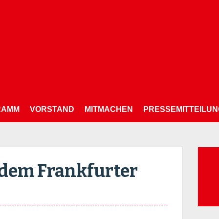
RAMM
VORSTAND
MITMACHEN
PRESSEMITTEILU
Su
 dem Frankfurter
nac