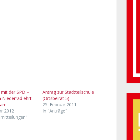
 mit der SPD –
Antrag zur Stadtteilschule
n Niederrad ehrt
(Ortsbeirat 5)
lare
25. Februar 2011
ar 2012
In "Anträge"
emitteilungen"