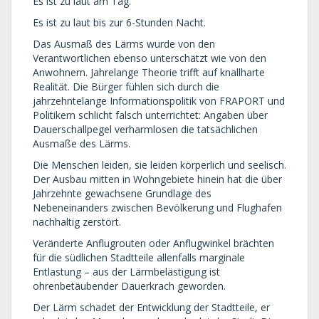
Es ist zu laut am Tag.
Es ist zu laut bis zur 6-Stunden Nacht.
Das Ausmaß des Lärms wurde von den
Verantwortlichen ebenso unterschätzt wie von den
Anwohnern. Jahrelange Theorie trifft auf knallharte
Realität. Die Bürger fühlen sich durch die
jahrzehntelange Informationspolitik von FRAPORT und
Politikern schlicht falsch unterrichtet: Angaben über
Dauerschallpegel verharmlosen die tatsächlichen
Ausmaße des Lärms.
Die Menschen leiden, sie leiden körperlich und seelisch.
Der Ausbau mitten in Wohngebiete hinein hat die über
Jahrzehnte gewachsene Grundlage des
Nebeneinanders zwischen Bevölkerung und Flughafen
nachhaltig zerstört.
Veränderte Anflugrouten oder Anflugwinkel brächten
für die südlichen Stadtteile allenfalls marginale
Entlastung – aus der Lärmbelästigung ist
ohrenbetäubender Dauerkrach geworden.
Der Lärm schadet der Entwicklung der Stadtteile, er